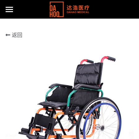
首页
返回
产品展示
关于我们
所有分类
病床/护理床
公司动态
达浩简介
座便椅
工厂风采
主流产品
移位机
体系认证及荣誉
联系方式
手动轮椅
社会责任
提供技术支持
电动轮椅