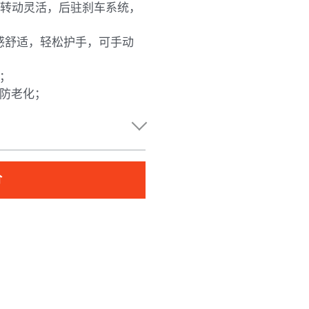
轮，转动灵活，后驻刹车系统，
感舒适，轻松护手，可手动
餐；
、防老化；
价