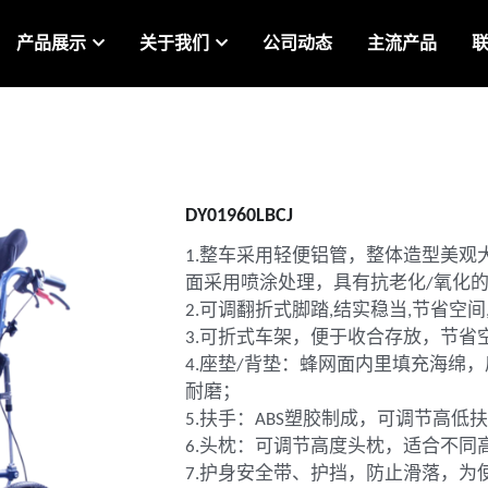
产品展示
关于我们
公司动态
主流产品
DY01960LBCJ
1.整车采用轻便铝管，整体造型美观
面采用喷涂处理，具有抗老化/氧化
2.可调翻折式脚踏,结实稳当,节省空间
3.可折式车架，便于收合存放，节省
4.座垫/背垫：蜂网面内里填充海绵
耐磨；
5.扶手：ABS塑胶制成，可调节高
6.头枕：可调节高度头枕，适合不同
7.护身安全带、护挡，防止滑落，为