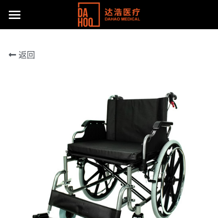
首页
返回
产品展示
关于我们
所有分类
病床/护理床
公司动态
达浩简介
座便椅
工厂风采
主流产品
移位机
体系认证及荣誉
联系方式
手动轮椅
社会责任
提供技术支持
电动轮椅