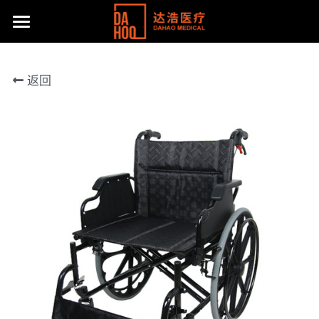
首页
返回
产品展示
关于我们
所有分类
病床/护理床
公司动态
达浩简介
座便椅
工厂风采
主流产品
移位机
体系认证及荣誉
联系方式
手动轮椅
社会责任
提供技术支持
电动轮椅