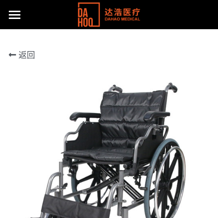
首页
返回
产品展示
关于我们
所有分类
病床/护理床
公司动态
达浩简介
座便椅
工厂风采
主流产品
移位机
体系认证及荣誉
联系方式
手动轮椅
社会责任
提供技术支持
电动轮椅