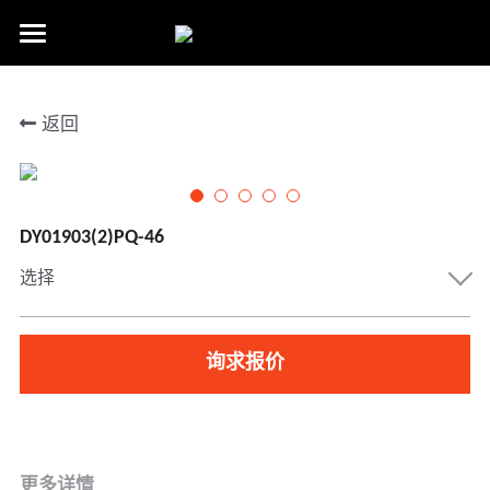
首页
返回
产品展示
关于我们
所有分类
病床/护理床
公司动态
达浩简介
DY01903(2)PQ-46
座便椅
工厂风采
选择
主流产品
移位机
体系认证及荣誉
联系方式
询求报价
手动轮椅
社会责任
提供技术支持
电动轮椅
更多详情