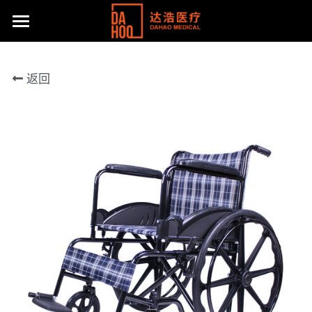
首页
返回
产品展示
关于我们
所有分类
病床/护理床
公司动态
达浩简介
座便椅
工厂风采
主流产品
移位机
体系认证及荣誉
联系方式
手动轮椅
社会责任
提供技术支持
电动轮椅