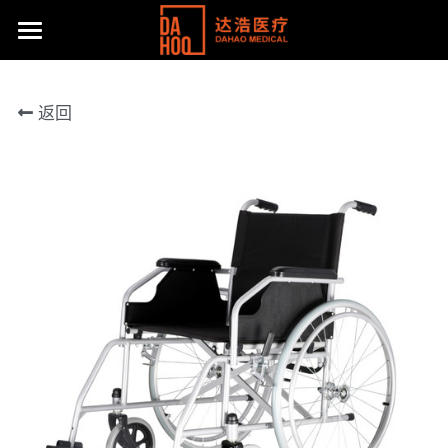
首页
返回
产品展示
关于我们
所有分类
病床/护理床
公司动态
达浩简介
座便椅
工厂风采
主流产品
移位机
体系认证及荣誉
联系方式
手动轮椅
社会责任
提供技术支持
电动轮椅