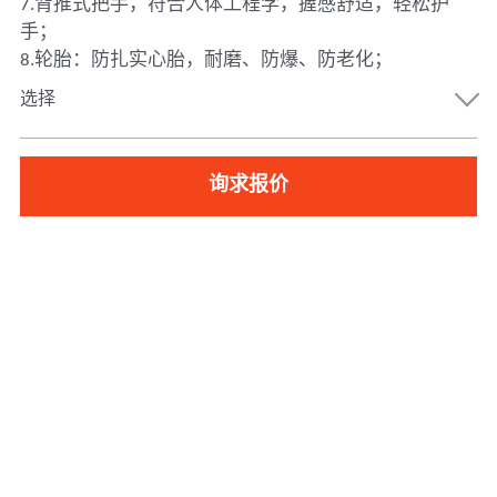
7.背推式把手，符合人体工程学，握感舒适，轻松护
手；
8.轮胎：防扎实心胎，耐磨、防爆、防老化；
选择
询求报价