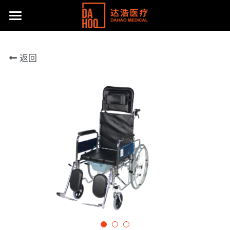
首页
返回
产品展示
关于我们
所有分类
病床/护理床
公司动态
达浩简介
座便椅
工厂风采
主流产品
移位机
体系认证及荣誉
联系方式
手动轮椅
社会责任
提供技术支持
电动轮椅