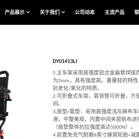
产品展示
关于我们
公司动态
主流产品
DY01413LJ
1.主车架采用高强度铝合金扁管焊接
为2mm，具有强度高，重量轻的特
抗老化/氧化的特质。
2.可折叠式车架，靠背管可折叠，方
间。
3.座垫/靠垫：采用高强度浅灰麻布
滑，平整美观，内置中间夹层帆布进
（座垫整体抗拉强度高达5000N）。
4.前置免充气耐磨6英寸蜂窝轮胎+