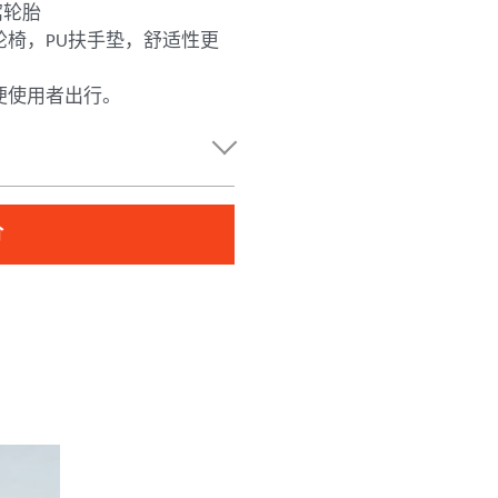
窝轮胎
轮椅，PU扶手垫，舒适性更
便使用者出行。
价