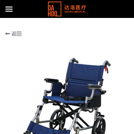
首页
返回
产品展示
关于我们
所有分类
病床/护理床
公司动态
达浩简介
座便椅
工厂风采
主流产品
移位机
体系认证及荣誉
联系方式
手动轮椅
社会责任
提供技术支持
电动轮椅