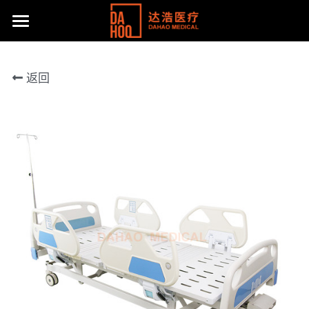
首页
返回
产品展示
关于我们
所有分类
病床/护理床
公司动态
达浩简介
座便椅
工厂风采
主流产品
移位机
体系认证及荣誉
联系方式
手动轮椅
社会责任
提供技术支持
电动轮椅