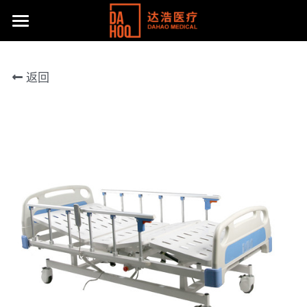
首页
返回
产品展示
关于我们
所有分类
病床/护理床
公司动态
达浩简介
座便椅
工厂风采
主流产品
移位机
体系认证及荣誉
联系方式
手动轮椅
社会责任
提供技术支持
电动轮椅