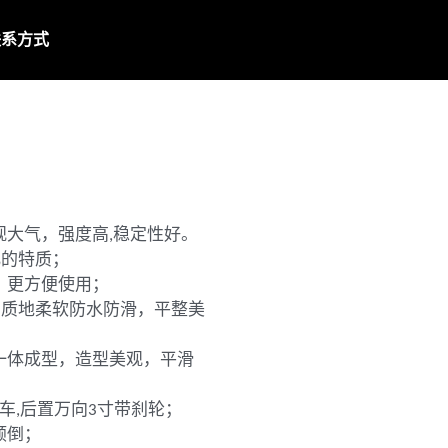
联系方式
观大气，强度高,稳定性好。
化的特质；
，更方便使用；
型，质地柔软防水防滑，平整美
一体成型，造型美观，平滑
车,后置万向3寸带刹轮；
倾倒；