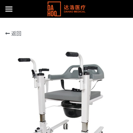
首页
返回
产品展示
关于我们
所有分类
病床/护理床
公司动态
达浩简介
座便椅
工厂风采
主流产品
移位机
体系认证及荣誉
联系方式
手动轮椅
社会责任
提供技术支持
电动轮椅