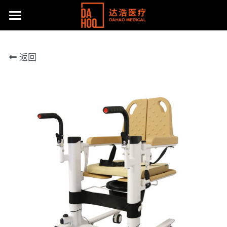
首页
返回
产品展示
关于我们
所有分类
病床/护理床
公司动态
达浩简介
座便椅
工厂风采
主流产品
移位机
体系认证及荣誉
联系方式
手动轮椅
社会责任
提供技术支持
电动轮椅