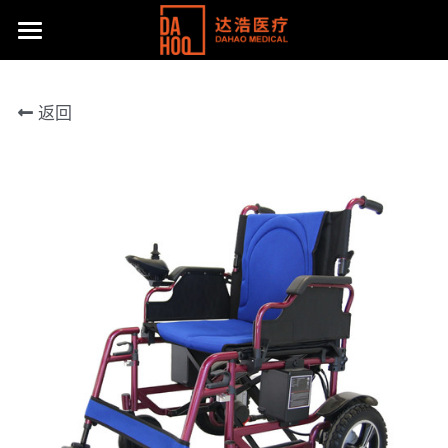
首页
返回
产品展示
关于我们
所有分类
病床/护理床
公司动态
达浩简介
座便椅
工厂风采
主流产品
移位机
体系认证及荣誉
联系方式
手动轮椅
社会责任
提供技术支持
电动轮椅