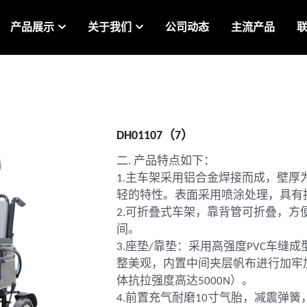
产品展示
关于我们
公司动态
主流产品
DH01107（7）
二. 产品特点如下：
1.主车架采用铝合金焊接而成，壁厚
轻的特性。表面采用喷涂处理，具有
2.可折叠式车架，靠背管可折叠，方
间。
3.座垫/靠垫：采用高强度PVC车缝
整美观，内置中间夹层帆布进行加牢
体抗拉强度高达5000N）。
4.前置充气耐磨10寸气胎，减震弹簧