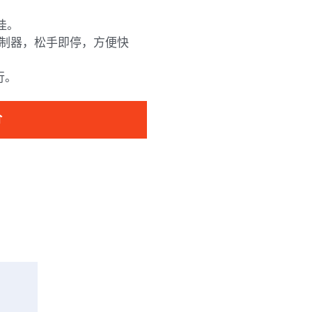
佳。
刷控制器，松手即停，方便快
行。
价