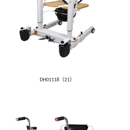
DH01118（21）