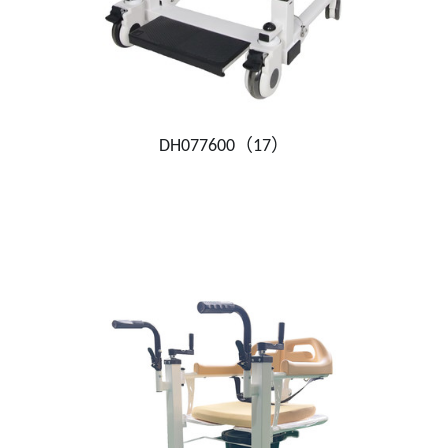
DH077600（17）