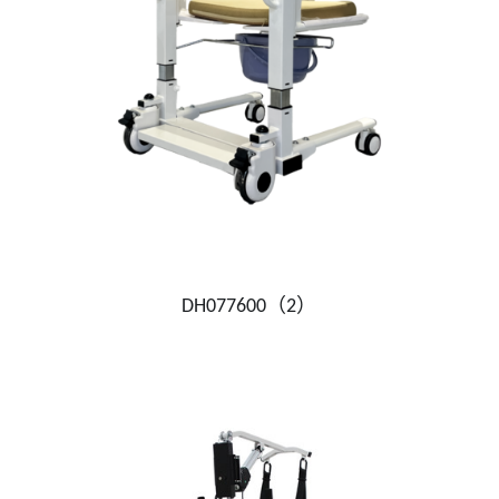
DH077600（2）