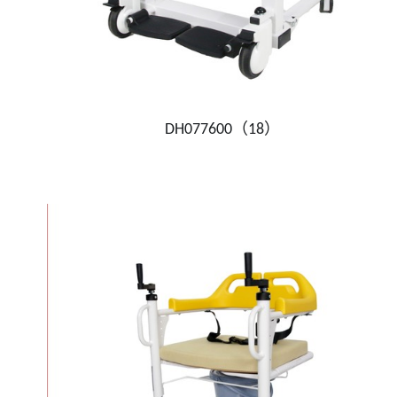
DH077600（18）